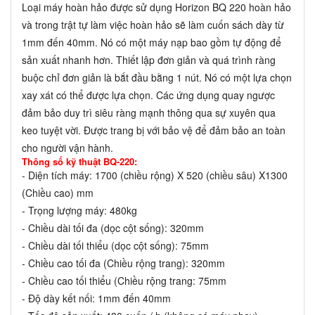
Loại máy hoàn hảo được sử dụng Horizon BQ 220 hoàn hảo
và trong trật tự làm việc hoàn hảo sẽ làm cuốn sách dày từ
1mm đến 40mm. Nó có một máy nạp bao gồm tự động để
sản xuất nhanh hơn. Thiết lập đơn giản và quá trình ràng
buộc chỉ đơn giản là bắt đầu bằng 1 nút. Nó có một lựa chọn
xay xát có thể được lựa chọn. Các ứng dụng quay ngược
đảm bảo duy trì siêu ràng mạnh thông qua sự xuyên qua
keo tuyệt vời. Được trang bị với bảo vệ để đảm bảo an toàn
cho người vận hành.
Thông số kỹ thuật BQ-220:
- Diện tích máy: 1700 (chiều rộng) X 520 (chiều sâu) X1300
(Chiều cao) mm
- Trọng lượng máy: 480kg
- Chiều dài tối đa (dọc cột sống): 320mm
- Chiều dài tối thiểu (dọc cột sống): 75mm
- Chiều cao tối đa (Chiều rộng trang): 320mm
- Chiều cao tối thiểu (Chiều rộng trang: 75mm
- Độ dày kết nối: 1mm đến 40mm