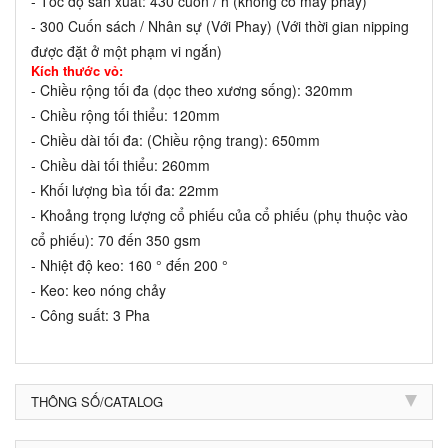
- Tốc độ sản xuất: 430 cuốn / h (không có máy phay)
- 300 Cuốn sách / Nhân sự (Với Phay) (Với thời gian nipping
được đặt ở một phạm vi ngắn)
Kích thước vỏ:
- Chiều rộng tối đa (dọc theo xương sống): 320mm
- Chiều rộng tối thiểu: 120mm
- Chiều dài tối đa: (Chiều rộng trang): 650mm
- Chiều dài tối thiểu: 260mm
- Khối lượng bìa tối đa: 22mm
- Khoảng trọng lượng cổ phiếu của cổ phiếu (phụ thuộc vào
cổ phiếu): 70 đến 350 gsm
- Nhiệt độ keo: 160 ° đến 200 °
- Keo: keo nóng chảy
- Công suất: 3 Pha
THÔNG SỐ/CATALOG