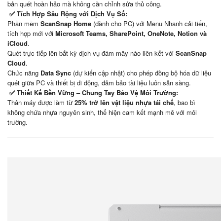
bản quét hoàn hảo mà không cần chỉnh sửa thủ công.
✅ Tích Hợp Sâu Rộng với Dịch Vụ Số:
Phần mềm
ScanSnap Home
(dành cho PC) với Menu Nhanh cải tiến,
tích hợp mới với
Microsoft Teams, SharePoint, OneNote, Notion và
iCloud
.
Quét trực tiếp lên bất kỳ dịch vụ đám mây nào liên kết với
ScanSnap
Cloud
.
Chức năng
Data Sync
(dự kiến cập nhật) cho phép đồng bộ hóa dữ liệu
quét giữa PC và thiết bị di động, đảm bảo tài liệu luôn sẵn sàng.
✅ Thiết Kế Bền Vững – Chung Tay Bảo Vệ Môi Trường:
Thân máy được làm từ
25% trở lên vật liệu nhựa tái chế
, bao bì
không chứa nhựa nguyên sinh, thể hiện cam kết mạnh mẽ với môi
trường.