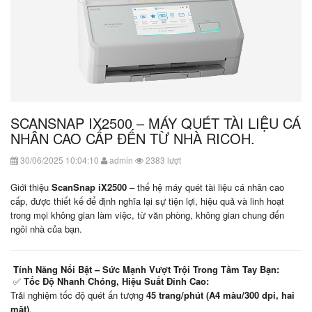
SCANSNAP IX2500 – MÁY QUÉT TÀI LIỆU CÁ
NHÂN CAO CẤP ĐẾN TỪ NHÀ RICOH.
30/06/2025 10:04:10
admin
2383 lượt
Giới thiệu
ScanSnap iX2500
– thế hệ máy quét tài liệu cá nhân cao
cấp, được thiết kế để định nghĩa lại sự tiện lợi, hiệu quả và linh hoạt
trong mọi không gian làm việc, từ văn phòng, không gian chung đến
ngôi nhà của bạn.
Tính Năng Nổi Bật – Sức Mạnh Vượt Trội Trong Tầm Tay Bạn:
✅
Tốc Độ Nhanh Chóng, Hiệu Suất Đỉnh Cao:
Trải nghiệm tốc độ quét ấn tượng
45 trang/phút (A4 màu/300 dpi, hai
mặt)
.