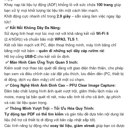
Khay nạp tài liệu tự động (ADF) khổng lồ với sức chứa
100 trang
giúp
bạn xử lý mọi khối lượng tài liệu lớn một cách liền mạch.
Khởi động cực nhanh chỉ trong
2.9 giây
– sẵn sàng làm việc ngay lập
tức!
✅ Kết Nối Không Dây Đa Năng:
Sử dụng linh hoạt mọi lúc mọi nơi với khả năng kết nối
Wi-Fi 6
(2.4/5GHz) và chuẩn bảo mật
WPA3, TLS 1
.
Kết nối liền mạch với PC, điện thoại thông minh, máy tính bảng chỉ
bằng một nút bấm –
quên đi những sợi dây cáp rườm rà!
Hỗ trợ cổng
USB-C
cho kết nối ổn định.
✅ Màn Hình Cảm Ứng Trực Quan 5 Inch:
Kiểm soát mọi thao tác quét dễ dàng với giao diện thân thiện, cho phép
bạn xem và điều chỉnh các cài đặt yêu thích, lưu điểm đến (PC, thiết bị
di động, dịch vụ đám mây) chỉ với một cú chạm.
✅ Công Nghệ Hình Ảnh Đỉnh Cao – PFU Clear Image Capture:
Đảm bảo chất lượng hình ảnh quét vượt trội, giảm thiểu lệch màu và
moire, mang lại bản quét rõ nét, màu sắc tinh tế cho cả ảnh, áp phích
và các tài liệu quan trọng.
✅ Thông Minh Vượt Trội – Tối Ưu Hóa Quy Trình:
Tự động tạo PDF có thể tìm kiếm
và gán tiêu đề dựa trên nội dung tài
liệu (hỗ trợ cả thiết bị di động với bản cập nhật sắp tới).
Các tính năng tự động như
xoay tài liệu, giảm streak
giúp bạn có được