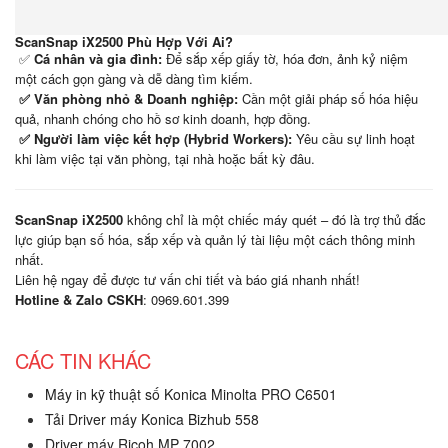
ScanSnap iX2500 Phù Hợp Với Ai?
✅
Cá nhân và gia đình:
Để sắp xếp giấy tờ, hóa đơn, ảnh kỷ niệm
một cách gọn gàng và dễ dàng tìm kiếm.
✅ Văn phòng nhỏ & Doanh nghiệp:
Cần một giải pháp số hóa hiệu
quả, nhanh chóng cho hồ sơ kinh doanh, hợp đồng.
✅ Người làm việc kết hợp (Hybrid Workers):
Yêu cầu sự linh hoạt
khi làm việc tại văn phòng, tại nhà hoặc bất kỳ đâu.
ScanSnap iX2500
không chỉ là một chiếc máy quét – đó là trợ thủ đắc
lực giúp bạn số hóa, sắp xếp và quản lý tài liệu một cách thông minh
nhất.
Liên hệ ngay để được tư vấn chi tiết và báo giá nhanh nhất!
Hotline & Zalo CSKH
: 0969.601.399
CÁC TIN KHÁC
Máy in kỹ thuật số Konica Minolta PRO C6501
Tải Driver máy Konica Bizhub 558
Driver máy Ricoh MP 7002