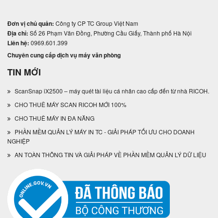
Đơn vị chủ quản:
Công ty CP TC Group Việt Nam
Địa chỉ:
Số 26 Phạm Văn Đồng, Phường Cầu Giấy, Thành phố Hà Nội
Liên hệ:
0969.601.399
Chuyên cung cấp dịch vụ máy văn phòng
TIN MỚI
ScanSnap iX2500 – máy quét tài liệu cá nhân cao cấp đến từ nhà RICOH.
CHO THUÊ MÁY SCAN RICOH MỚI 100%
CHO THUÊ MÁY IN ĐA NĂNG
PHẦN MỀM QUẢN LÝ MÁY IN TC - GIẢI PHÁP TỐI ƯU CHO DOANH
NGHIỆP
AN TOÀN THÔNG TIN VÀ GIẢI PHÁP VỀ PHẦN MỀM QUẢN LÝ DỮ LIỆU