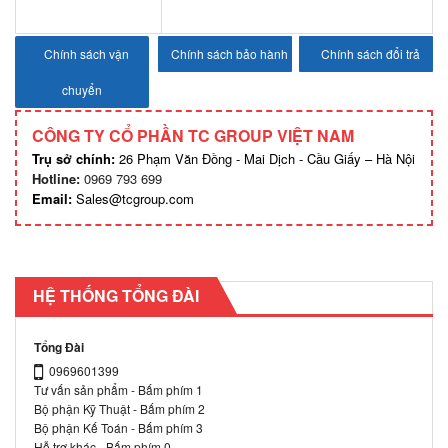
Chính sách vận
Chính sách bảo hành
Chính sách đổi trả
chuyển
CÔNG TY CỔ PHẦN TC GROUP VIỆT NAM
Trụ sở chính:
26 Phạm Văn Đồng - Mai Dịch - Cầu Giấy – Hà Nội
Hotline:
0969 793 699
Email:
Sales@tcgroup.com
HỆ THỐNG TỔNG ĐÀI
Tổng Đài
0969601399
Tư vấn sản phẩm - Bấm phím 1
Bộ phận Kỹ Thuật - Bấm phím 2
Bộ phận Kế Toán - Bấm phím 3
Hỗ trợ khác - Bấm phím 0