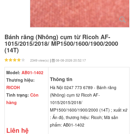
Bánh răng (Nhông) cụm từ Ricoh AF-
1015/2015/2018/ MP1500/1600/1900/2000
(14T)
|
2349 view(s)
08-08-2026 20:52:17
Model:
AB01-1402
Thông tin
Thương hiệu:
RICOH
Hà Nội 0247 773 6789 - Bánh răng
Tình trạng:
Còn
(Nhông) cụm từ Ricoh AF-
hàng
1015/2015/2018/
MP1500/1600/1900/2000 (14T) ; xuất xứ
: Ấn độ, thương hiệu: Ricoh; Mã sản
phẩm: AB01-1402
Liên hệ