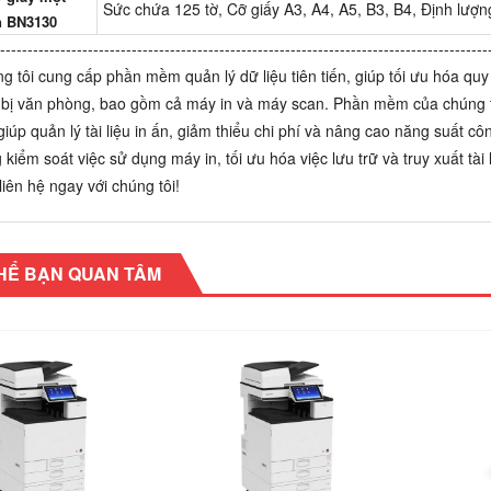
Sức chứa 125 tờ, Cỡ giấy A3, A4, A5, B3, B4, Định lượ
n BN3130
-----------------------------------------------------------------------------------------
g tôi cung cấp phần mềm quản lý dữ liệu tiên tiến, giúp tối ưu hóa qu
t bị văn phòng, bao gồm cả máy in và máy scan. Phần mềm của chúng tô
giúp quản lý tài liệu in ấn, giảm thiểu chi phí và nâng cao năng suất cô
 kiểm soát việc sử dụng máy in, tối ưu hóa việc lưu trữ và truy xuất tài 
liên hệ ngay với chúng tôi!
HỂ BẠN QUAN TÂM