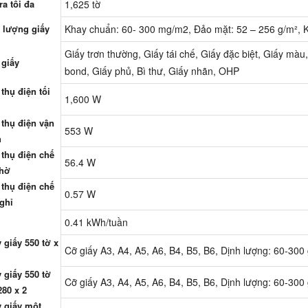
ra tối đa
1,625 tờ
 lượng giấy
Khay chuẩn: 60- 300 mg/m2, Đảo mặt: 52 – 256 g/m², K
Giấy trơn thường, Giấy tái chế, Giấy đặc biệt, Giấy màu,
 giấy
bond, Giấy phủ, Bì thư, Giấy nhãn, OHP
 thụ điện tối
1,600 W
 thụ điện vận
553 W
h
 thụ điện chế
56.4 W
chờ
 thụ điện chế
0.57 W
ghỉ
0.41 kWh/tuần
 giấy 550 tờ x
Cỡ giấy A3, A4, A5, A6, B4, B5, B6, Dịnh lượng: 60-300
 giấy 550 tờ
Cỡ giấy A3, A4, A5, A6, B4, B5, B6, Dịnh lượng: 60-300
80 x 2
 giấy một