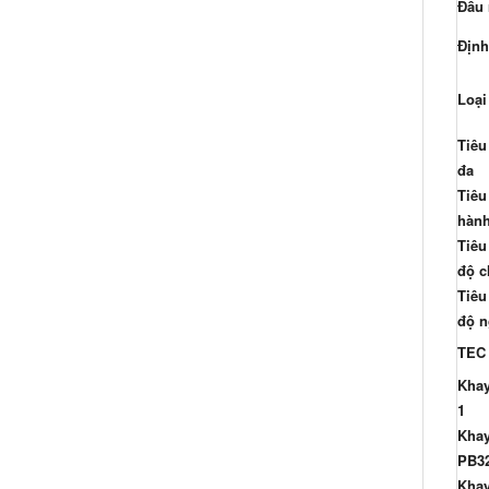
Đầu 
Định
Loại
Tiêu
đa
Tiêu
hàn
Tiêu
độ 
Tiêu
độ n
TEC
Khay
1
Khay
PB32
Khay