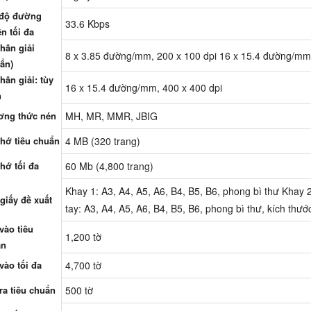
 độ đường
33.6 Kbps
ền tối đa
hân giải
8 x 3.85 đường/mm, 200 x 100 dpi 16 x 15.4 đường/mm,
ẩn)
hân giải: tùy
16 x 15.4 đường/mm, 400 x 400 dpi
n
ơng thức nén
MH, MR, MMR, JBIG
hớ tiêu chuẩn
4 MB (320 trang)
hớ tối đa
60 Mb (4,800 trang)
Khay 1: A3, A4, A5, A6, B4, B5, B6, phong bì thư Khay 2
giấy đề xuất
tay: A3, A4, A5, A6, B4, B5, B6, phong bì thư, kích thướ
vào tiêu
1,200 tờ
ẩn
vào tối đa
4,700 tờ
ra tiêu chuẩn
500 tờ