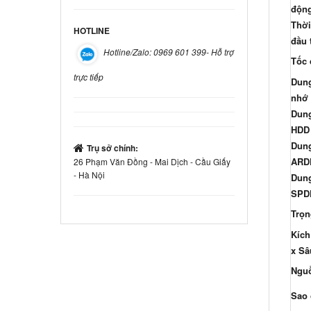
độn
Thời
HOTLINE
đầu 
Hotline/Zalo: 0969 601 399- Hỗ trợ
Tốc 
trực tiếp
Dun
nhớ
Dung
HDD 
Dung
Trụ sở chính:
ARD
26 Phạm Văn Đồng - Mai Dịch - Cầu Giấy
- Hà Nội
Dung
SPD
Trọn
Kích
x Sâ
Nguồ
Sao 