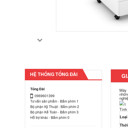
HỆ THỐNG TỔNG ĐÀI
GI
Tổng Đài
Máy 
nhữn
0969601399
nghiệ
Tư vấn sản phẩm - Bấm phím 1
Bộ phận Kỹ Thuật - Bấm phím 2
Tính
Bộ phận Kế Toán - Bấm phím 3
Loại 
Hỗ trợ khác - Bấm phím 0
Thời