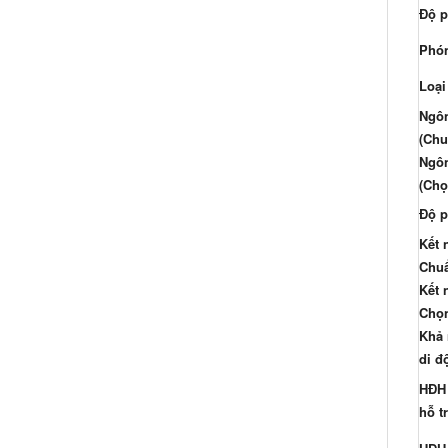
Độ p
Phón
Loại
Ngôn
(Chu
Ngôn
(Chọ
Độ p
Kết 
Chu
Kết 
Chọ
Khả 
di đ
HĐH
hỗ t