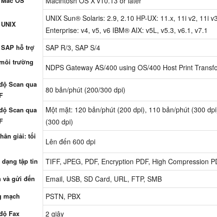
 Mac OS
Macintosh OS X v10.13 or later
UNIX Sun® Solaris: 2.9, 2.10 HP-UX: 11.x, 11i v2, 11i
 UNIX
Enterprise: v4, v5, v6 IBM® AIX: v5L, v5.3, v6.1, v7.1
SAP hỗ trợ
SAP R/3, SAP S/4
môi trường
NDPS Gateway AS/400 using OS/400 Host Print Transf
độ Scan qua
80 bản/phút (200/300 dpi)
F
Một mặt: 120 bản/phút (200 dpi), 110 bản/phút (300 dpi
độ Scan qua
F
(300 dpi)
hân giải: tối
Lên đến 600 dpi
 dạng tập tin
TIFF, JPEG, PDF, Encryption PDF, High Compression 
 và gửi đến
Email, USB, SD Card, URL, FTP, SMB
g mạch
PSTN, PBX
độ Fax
2 giây