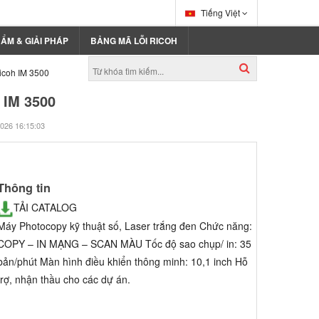
Tiếng Việt
ẨM & GIẢI PHÁP
BẢNG MÃ LỖI RICOH
icoh IM 3500
 IM 3500
026 16:15:03
Thông tin
TẢI CATALOG
Máy Photocopy kỹ thuật số, Laser trắng đen Chức năng:
COPY – IN MẠNG – SCAN MÀU Tốc độ sao chụp/ in: 35
bản/phút Màn hình điều khiển thông minh: 10,1 inch Hỗ
trợ, nhận thầu cho các dự án.