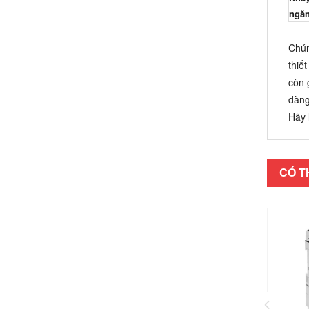
ngă
------
Chún
thiế
còn 
dàng
Hãy 
CÓ T