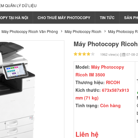
 QUẢN LÝ DỮ LIỆU
PY TẠI HÀ NỘI
CHO THUÊ MÁY PHOTOCOPY
TIN TỨC
SẢN PH
Máy Photocopy Ricoh Văn Phòng
Máy Photocopy Ricoh
Máy Photocopy R
Máy Photocopy Ricoh
|
1962 view(s)
07-08-2
Model:
Máy Photocopy
Ricoh IM 3500
Thương hiệu:
RICOH
Kích thước:
673x587x913
mm (71 kg)
Tình trạng:
Còn hàng
Liên hệ