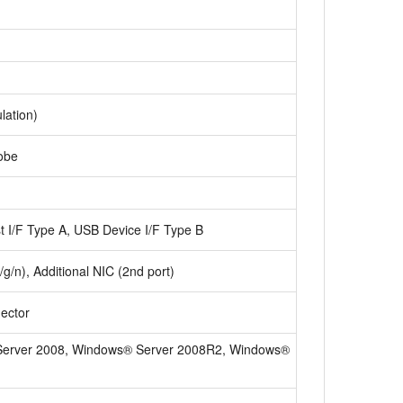
lation)
obe
 I/F Type A, USB Device I/F Type B
g/n), Additional NIC (2nd port)
ector
erver 2008, Windows® Server 2008R2, Windows®