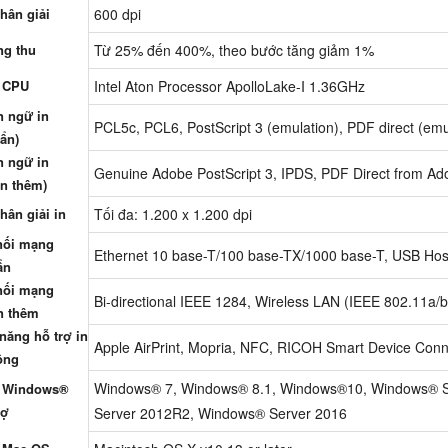
hân giải
600 dpi
g thu
Từ 25% đến 400%, theo bước tăng giảm 1%
 CPU
Intel Aton Processor ApolloLake-I 1.36GHz
 ngữ in
PCL5c, PCL6, PostScript 3 (emulation), PDF direct (emu
ẩn)
 ngữ in
Genuine Adobe PostScript 3, IPDS, PDF Direct from Ad
n thêm)
hân giải in
Tối đa: 1.200 x 1.200 dpi
nối mạng
Ethernet 10 base-T/100 base-TX/1000 base-T, USB Host
ẩn
nối mạng
Bi-directional IEEE 1284, Wireless LAN (IEEE 802.11a/b/
n thêm
năng hỗ trợ in
Apple AirPrint, Mopria, NFC, RICOH Smart Device Conn
ộng
Windows® 7, Windows® 8.1, Windows®10, Windows® S
 Windows®
rợ
Server 2012R2, Windows® Server 2016