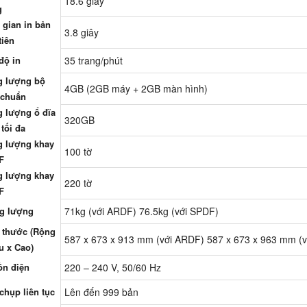
18.6 giây
g
 gian in bản
3.8 giây
tiên
độ in
35 trang/phút
g lượng bộ
4GB (2GB máy + 2GB màn hình)
 chuẩn
 lượng ổ đĩa
320GB
tối đa
 lượng khay
100 tờ
F
 lượng khay
220 tờ
F
g lượng
71kg (với ARDF) 76.5kg (với SPDF)
 thước (Rộng
587 x 673 x 913 mm (với ARDF) 587 x 673 x 963 mm (
u x Cao)
n điện
220 – 240 V, 50/60 Hz
chụp liên tục
Lên đến 999 bản