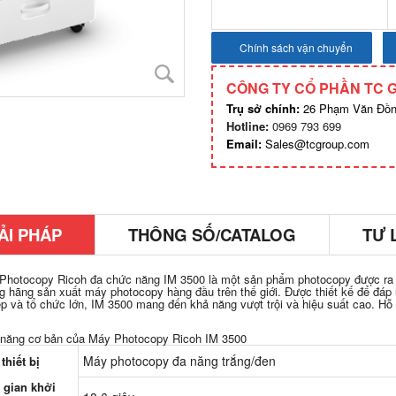
Chính sách vận chuyển
CÔNG TY CỔ PHẦN TC 
Trụ sở chính:
26 Phạm Văn Đồng
Hotline:
0969 793 699
Email:
Sales@tcgroup.com
ẢI PHÁP
THÔNG SỐ/CATALOG
TƯ 
Photocopy Ricoh đa chức năng IM 3500 là một sản phẩm photocopy được ra 
g hãng sản xuất máy photocopy hàng đầu trên thế giới. Được thiết kế để đáp
p và tổ chức lớn, IM 3500 mang đến khả năng vượt trội và hiệu suất cao. Hỗ 
 năng cơ bản của Máy Photocopy Ricoh IM 3500
Máy photocopy đa năng trắng/đen
thiết bị
 gian khởi