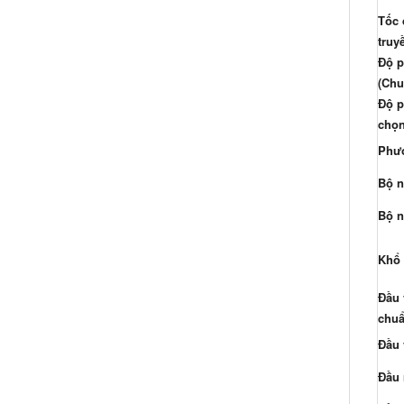
Tốc
truy
Độ p
(Chu
Độ p
chọ
Phư
Bộ n
Bộ n
Khổ 
Đầu 
chu
Đầu 
Đầu 