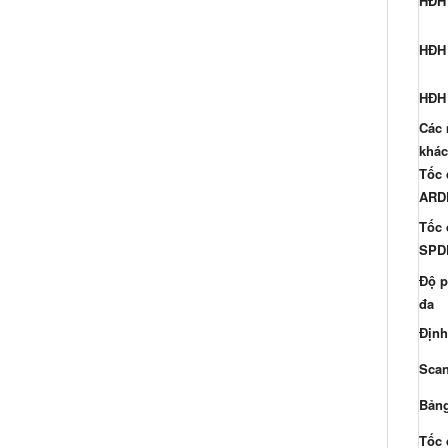
HĐH
HĐH
HĐH 
Các 
khác
Tốc 
ARD
Tốc 
SPD
Độ p
đa
Định
Scan
Bản
Tốc 