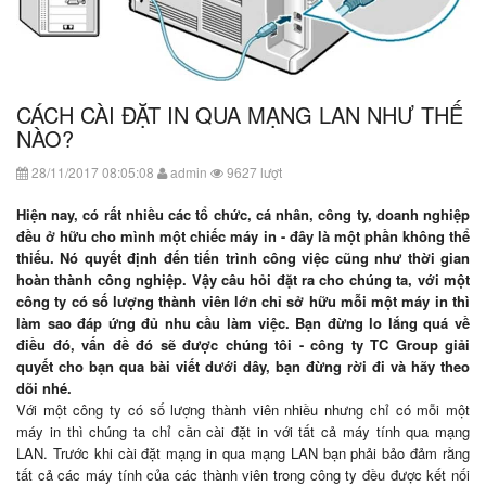
CÁCH CÀI ĐẶT IN QUA MẠNG LAN NHƯ THẾ
NÀO?
28/11/2017 08:05:08
admin
9627 lượt
Hiện nay, có rất nhiều các tổ chức, cá nhân, công ty, doanh nghiệp
đều ở hữu cho mình một chiếc máy in - đây là một phần không thể
thiếu. Nó quyết định đến tiến trình công việc cũng như thời gian
hoàn thành công nghiệp. Vậy câu hỏi đặt ra cho chúng ta, với một
công ty có số lượng thành viên lớn chỉ sở hữu mỗi một máy in thì
làm sao đáp ứng đủ nhu cầu làm việc. Bạn đừng lo lắng quá về
điều đó, vấn đề đó sẽ được chúng tôi - công ty TC Group
giải
quyết cho bạn qua bài viết dưới dây, bạn đừng rời đi và hãy theo
dõi nhé.
Với một công ty có số lượng thành viên nhiều nhưng chỉ có mỗi một
máy in thì chúng ta chỉ cần cài đặt in với tất cả máy tính qua mạng
LAN. Trước khi cài đặt mạng in qua mạng LAN bạn phải bảo đảm rằng
tất cả các máy tính của các thành viên trong công ty đều được kết nối