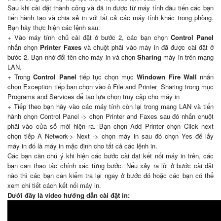
Sau khi cài đặt thành công và đã in được từ máy tính đầu tiến các bạn
tiến hành tạo và chia sẻ in với tất cả các máy tính khác trong phòng.
Bạn hãy thực hiện các lệnh sau:
+ Vào máy tính chủ cài đặt ở bước 2, các bạn chọn
Control Panel
nhấn chọn
Printer Faxes
và chuột phải vào máy in đã được cài đặt ở
bước 2. Bạn nhớ đổi tên cho máy in và chọn
Sharing
máy in trên mạng
LAN.
+ Trong
Control Panel
tiếp tục chọn mục
Windown Fire Wall
nhấn
chọn Exception tiếp bạn chọn vào ô File and Printer Sharing trong mục
Programs and Services để tạo lựa chọn truy cập cho máy in
+ Tiếp theo bạn hãy vào các máy tính còn lại trong mạng LAN và tiến
hành chọn Control Panel -> chọn Printer and Faxes sau đó nhấn chuột
phải vào cửa sổ mới hiện ra. Bạn chọn Add Printer chọn Click next
chọn tiếp A Network-> Next -> chọn máy in sau đó chọn Yes để lấy
máy in đó là máy in mặc định cho tất cả các lệnh in.
Các bạn cần chú ý khi hiện các bước cài đạt kết nối máy in trên, các
bạn cần thao tác chính xác từng bước. Nếu xảy ra lỗi ở bước cài đặt
nào thì các bạn cần kiểm tra lại ngay ở bước đó hoặc các bạn có thể
xem chi tiết cách kết nối máy in.
Dưới đây là video hướng dẫn cài đặt in: