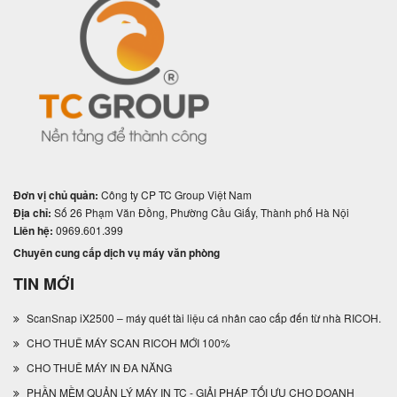
Đơn vị chủ quản:
Công ty CP TC Group Việt Nam
Địa chỉ:
Số 26 Phạm Văn Đồng, Phường Cầu Giấy, Thành phố Hà Nội
Liên hệ:
0969.601.399
Chuyên cung cấp dịch vụ máy văn phòng
TIN MỚI
ScanSnap iX2500 – máy quét tài liệu cá nhân cao cấp đến từ nhà RICOH.
CHO THUÊ MÁY SCAN RICOH MỚI 100%
CHO THUÊ MÁY IN ĐA NĂNG
PHẦN MỀM QUẢN LÝ MÁY IN TC - GIẢI PHÁP TỐI ƯU CHO DOANH