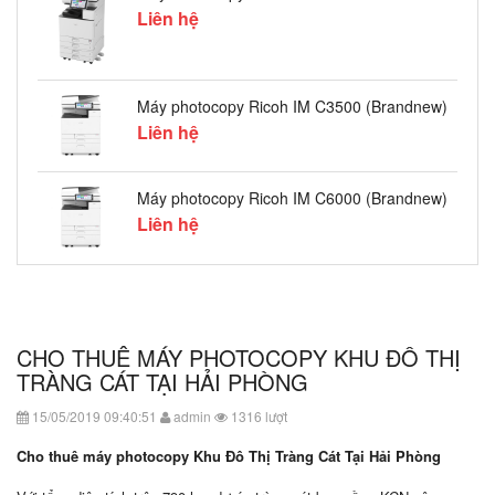
Liên hệ
Máy photocopy Ricoh IM C3500 (Brandnew)
Liên hệ
Máy photocopy Ricoh IM C6000 (Brandnew)
Liên hệ
CHO THUÊ MÁY PHOTOCOPY KHU ĐÔ THỊ
TRÀNG CÁT TẠI HẢI PHÒNG
15/05/2019 09:40:51
admin
1316 lượt
Cho thuê máy photocopy Khu Đô Thị Tràng Cát Tại Hải Phòng