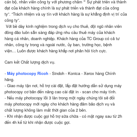
cán bộ, nhân viên công ty với phương châm
“
Sự phát triển và thành
đạt của khách hàng chính là sự phát triển và thành đạt của công
ty”. “Trách nhiệm và uy tín với khách hàng là sự khẳng định vị trí của
công ty”.
Với bề dày kinh nghiệm trong dịch vụ cho thuê, đội ngũ nhân viên
đông đảo luôn sẵn sàng đáp ứng nhu cầu thuê máy của khách
hàng cá nhân, doanh nghiệp. Khách hàng của TC Group có cả tư
nhân, công ty trong và ngoài nước, ủy ban, trường học, bệnh
viện… Luôn được khách hàng khắp nơi phản hồi tích cực.
Cam kết Chất lượng dịch vụ.
-
Máy photocopy Ricoh
- Sindoh - Konica - Xerox hàng Chính
hãng.
- Giao máy tận nơi, hỗ trợ cài đặt, lắp đặt hướng dẫn sử dụng máy
photocopy cơ bản đến nâng cao cài đặt in - scan cho máy tính.
- Nếu máy photocopy lỗi 3 lần trong một ngày chúng tôi sẽ đổi
máy photocopy mới ngày cho khách hàng đảm bảo dịch vụ và
chất lượng không làm mất thời gian của 2 bên.
- Khi nhận được cuộc gọi hỗ trợ sữa chữa - có mặt ngay sau từ 2h
đến 4h kể từ khi nhận được cuộc gọi.