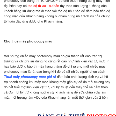
photocopy đen trắng thì TC GROUP sẽ cho thuê những dòng máy hiện
đại hiện nay có
tốc độ từ 30 - 80 bản
tùy theo sản lượng 1 tháng của
khách hàng sử dụng mà đi theo với tốc độ như nào để đảm bảo tiến độ
công việc của Khách hàng không bị chậm cũng như dịch vụ của chúng
tôi luôn đáp ứng được cho Khách hàng.
Cho thuê máy photocopy màu
Với những chiếc máy photocopy màu có giá thành rất cao trên thị
trường và chi phí sử dụng nó cũng rất cao như linh kiện vật tư, mực in
hay bảo dưỡng bảo trì máy hàng tháng để chi ra cho một chiếc máy
photocopy màu là rất cao trong khi đó có rất nhiều người chọn cách
Thuê máy photocopy màu giá rẻ
đảm bảo chất lượng dịch vụ và hỗ
trợ nhanh chóng khi máy móc không máy gặp sự cố do môi trường hay
do hết tuổi thợ linh kiện vật tư, khi kỹ thuật đến thay thế sẽ cầm theo
cả Cụm bị lỗi trứ không ngồi ở cty khách hàng để sửa chữa vừa làm
mất môi trường làm việc của Khách hàng lẫn mất thời gian của 2 bên.