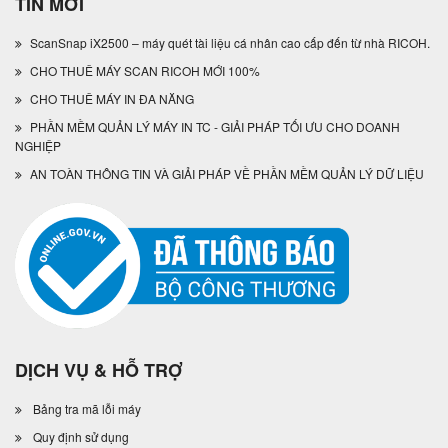
TIN MỚI
ScanSnap iX2500 – máy quét tài liệu cá nhân cao cấp đến từ nhà RICOH.
CHO THUÊ MÁY SCAN RICOH MỚI 100%
CHO THUÊ MÁY IN ĐA NĂNG
PHẦN MỀM QUẢN LÝ MÁY IN TC - GIẢI PHÁP TỐI ƯU CHO DOANH
NGHIỆP
AN TOÀN THÔNG TIN VÀ GIẢI PHÁP VỀ PHẦN MỀM QUẢN LÝ DỮ LIỆU
DỊCH VỤ & HỖ TRỢ
Bảng tra mã lỗi máy
Quy định sử dụng