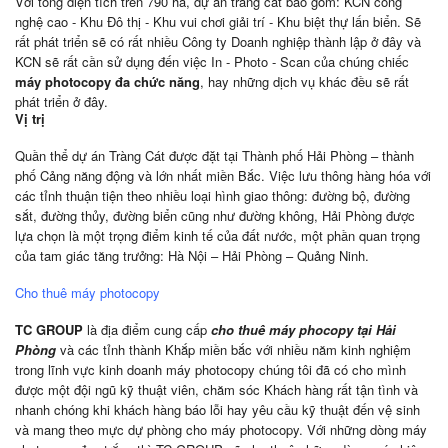
Với tổng diện tích trên 790 ha, dự án tràng cát bao gồm: KCN công
nghệ cao - Khu Đô thị - Khu vui chơi giải trí - Khu biệt thự lấn biển. Sẽ
rất phát triển sẽ có rất nhiều Công ty Doanh nghiệp thành lập ở đây và
KCN sẽ rất cần sử dụng đến việc In - Photo - Scan của chúng chiếc
máy photocopy đa chức năng
, hay những dịch vụ khác đều sẽ rất
phát triển ở đây.
Vị trị
Quần thể dự án Tràng Cát được đặt tại Thành phố Hải Phòng – thành
phố Cảng năng động và lớn nhất miền Bắc. Việc lưu thông hàng hóa với
các tỉnh thuận tiện theo nhiều loại hình giao thông: đường bộ, đường
sắt, đường thủy, đường biển cũng như đường không, Hải Phòng được
lựa chọn là một trọng điểm kinh tế của đất nước, một phần quan trọng
của tam giác tăng trưởng: Hà Nội – Hải Phòng – Quảng Ninh.
Cho thuê máy photocopy
TC GROUP
là địa điểm cung cấp
cho thuê máy phocopy tại Hải
Phòng
và các tỉnh thành Khắp miền bắc với nhiều năm kinh nghiệm
trong lĩnh vực kinh doanh máy photocopy chúng tôi đã có cho mình
được một đội ngũ kỹ thuật viên, chăm sóc Khách hàng rất tận tình và
nhanh chóng khi khách hàng báo lỗi hay yêu cầu kỹ thuật đến vệ sinh
và mang theo mực dự phòng cho máy photocopy. Với những dòng máy