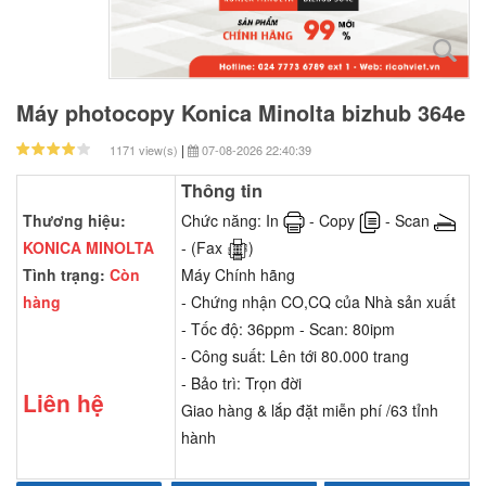
Máy photocopy Konica Minolta bizhub 364e
|
1171 view(s)
07-08-2026 22:40:39
Thông tin
Thương hiệu:
Chức năng: In
- Copy
- Scan
KONICA MINOLTA
- (Fax
)
Tình trạng:
Còn
Máy Chính hãng
hàng
- Chứng nhận CO,CQ của Nhà sản xuất
- Tốc độ: 36ppm - Scan: 80ipm
- Công suất: Lên tới 80.000 trang
- Bảo trì: Trọn đời
Liên hệ
Giao hàng & lắp đặt miễn phí /63 tỉnh
hành