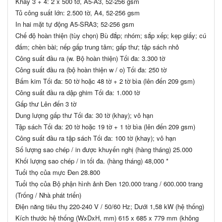
Khay 3 + 4: 2 x 500 tờ, A5-A3, 52-256 gsm
Tủ công suất lớn: 2.500 tờ, A4, 52-256 gsm
In hai mặt tự động A5-SRA3; 52-256 gsm
Chế độ hoàn thiện (tùy chọn) Bù đắp; nhóm; sắp xếp; kẹp giấy; cú
đấm; chèn bài; nếp gấp trung tâm; gấp thư; tập sách nhỏ
Công suất đầu ra (w. Bộ hoàn thiện) Tối đa: 3.300 tờ
Công suất đầu ra (bộ hoàn thiện w / o) Tối đa: 250 tờ
Bấm kim Tối đa: 50 tờ hoặc 48 tờ + 2 tờ bìa (lên đến 209 gsm)
Công suất đầu ra dập ghim Tối đa: 1.000 tờ
Gấp thư Lên đến 3 tờ
Dung lượng gấp thư Tối đa: 30 tờ (khay); vô hạn
Tập sách Tối đa: 20 tờ hoặc 19 tờ + 1 tờ bìa (lên đến 209 gsm)
Công suất đầu ra tập sách Tối đa: 100 tờ (khay); vô hạn
Số lượng sao chép / in được khuyến nghị (hàng tháng) 25.000
Khối lượng sao chép / in tối đa. (hàng tháng) 48,000 *
Tuổi thọ của mực Đen 28.800
Tuổi thọ của Bộ phận hình ảnh Đen 120.000 trang / 600.000 trang
(Trống / Nhà phát triển)
Điện năng tiêu thụ 220-240 V / 50/60 Hz; Dưới 1,58 kW (hệ thống)
Kích thước hệ thống (WxDxH, mm) 615 x 685 x 779 mm (không