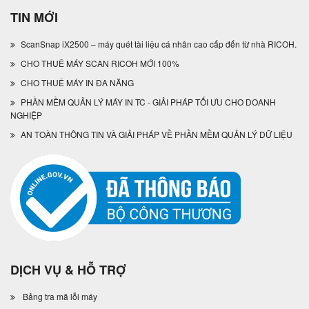
TIN MỚI
ScanSnap iX2500 – máy quét tài liệu cá nhân cao cấp đến từ nhà RICOH.
CHO THUÊ MÁY SCAN RICOH MỚI 100%
CHO THUÊ MÁY IN ĐA NĂNG
PHẦN MỀM QUẢN LÝ MÁY IN TC - GIẢI PHÁP TỐI ƯU CHO DOANH
NGHIỆP
AN TOÀN THÔNG TIN VÀ GIẢI PHÁP VỀ PHẦN MỀM QUẢN LÝ DỮ LIỆU
DỊCH VỤ & HỖ TRỢ
Bảng tra mã lỗi máy