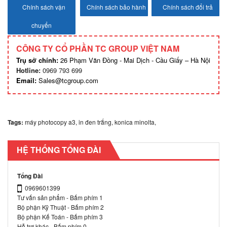
Chính sách vận
Chính sách bảo hành
Chính sách đổi trả
chuyển
CÔNG TY CỔ PHẦN TC GROUP VIỆT NAM
Trụ sở chính:
26 Phạm Văn Đồng - Mai Dịch - Cầu Giấy – Hà Nội
Hotline:
0969 793 699
Email:
Sales@tcgroup.com
Tags:
máy photocopy a3
,
in đen trắng
,
konica minolta
,
HỆ THỐNG TỔNG ĐÀI
Tổng Đài
0969601399
Tư vấn sản phẩm - Bấm phím 1
Bộ phận Kỹ Thuật - Bấm phím 2
Bộ phận Kế Toán - Bấm phím 3
Hỗ trợ khác - Bấm phím 0