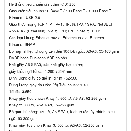
Hệ thống tiêu chuẩn đĩa cứng (GB) 250
Giao diện tiêu chuẩn 10-Base-T / 100-Base-T / 1.000-Base-T
Ethernet, USB 2.0
Giao thức mạng TCP / IP (IPv4 / IPv6); IPX / SPX; NetBEUI;
AppleTalk (EtherTalk); SMB; LPD; IPP; SNMP; HTTP
Các loại khung Ethernet 802.2; Ethernet 802.3; Ethernet II;
Ethernet SNAP
Bộ nạp tài liệu tự động Lên đến 100 bản gốc; A6-A3; 35-163 gsm
RADF hoặc Dualscan ADF có sẵn
Khổ giấy A6-SRA3, các khổ giấy tùy chỉnh;
giấy biểu ngữ tối đa. 1.200 x 297 mm
Định lượng giấy có thể in (g / m²) 52-300
Dung lượng giấy đầu vào (tờ) Tiêu chuẩn: 1.150
Tối đa: 3.650
Khay giấy tiêu chuẩn Khay 1: 500 tờ, A5-A3, 52-256 gsm
Khay 2: 500 tờ, A5-SRA3, 52-256 gsm
Bỏ qua thủ công: 150 tờ, A6-SRA3, kích thước tùy chỉnh, biểu
ngữ, 60-300 gsm
Khay giấy tùy chọn Khay 3: 500 tờ, A5-A3, 52-256 gsm